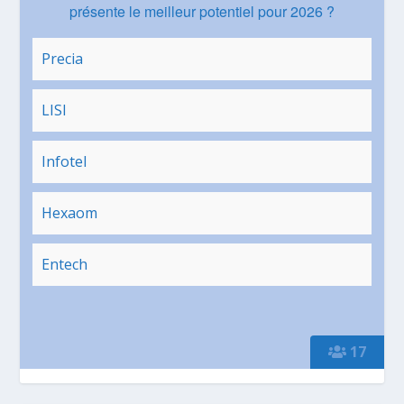
présente le meilleur potentiel pour 2026 ?
Precia
LISI
Infotel
Hexaom
Entech
17