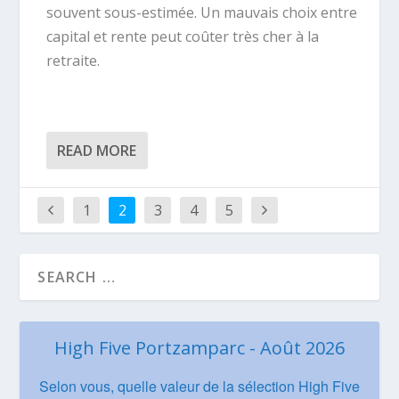
souvent sous-estimée. Un mauvais choix entre
capital et rente peut coûter très cher à la
retraite.
READ MORE
1
2
3
4
5
High Five Portzamparc - Août 2026
Selon vous, quelle valeur de la sélection High Five