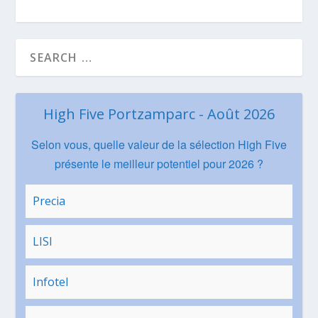
High Five Portzamparc - Août 2026
Selon vous, quelle valeur de la sélection High Five
présente le meilleur potentiel pour 2026 ?
Precia
LISI
Infotel