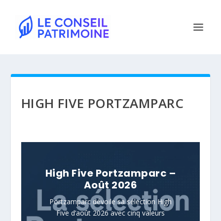
HIGH FIVE PORTZAMPARC
High Five Portzamparc –
Août 2026
Portzamparc dévoile sa sélection High
Five d’août 2026 avec cinq valeurs