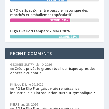
L’IPO de SpaceX : entre bascule historique des
marchés et emballement spéculatif
SCORE: 68%
High Five Portzamparc – Mars 2026
SCORE: 78%
RECENT COMMENTS
GEORGES GUITRY
July 10, 2026
Crédit privé : le grand réveil du risque après des
on
années d’euphorie
Philippe D
June 29, 2026
IPO Le Slip Français : vraie renaissance
on
industrielle ou introduction surtout symbolique ?
PIERRE
June 28, 2026
IPO Le Slip Français : vraie renaissance
on