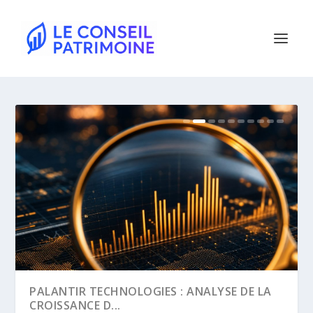
2CRSI ET QUANTHOR : UNE ALLIANCE
PALANTIR TECHNOLOGIES : ANALYSE DE LA
STRATÉGIQUE POUR ...
CROISSANCE D...