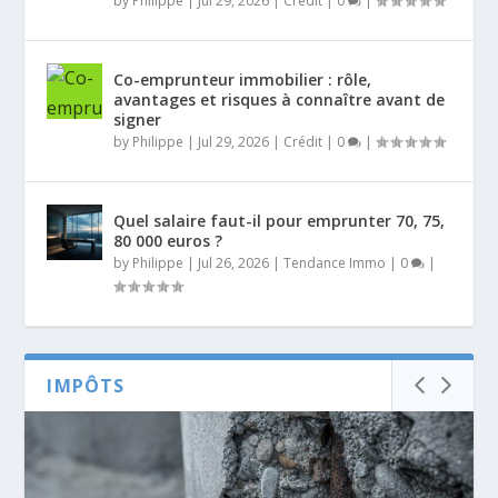
by
Philippe
|
Jul 29, 2026
|
Crédit
|
0
|
Co-emprunteur immobilier : rôle,
avantages et risques à connaître avant de
signer
by
Philippe
|
Jul 29, 2026
|
Crédit
|
0
|
Quel salaire faut-il pour emprunter 70, 75,
80 000 euros ?
by
Philippe
|
Jul 26, 2026
|
Tendance Immo
|
0
|
IMPÔTS