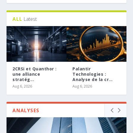
ALL
Latest
Palantir
La réalité des
Blac
Technologies :
comptes courants :
deu
Analyse de la cr...
décryp...
fond
Aug 6, 2026
Aug 5, 2026
Aug 4
ANALYSES