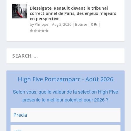
Dieselgate: Renault devant le tribunal
correctionnel de Paris, des enjeux majeurs
en perspective
by
Philippe
|
Aug 2, 2026
|
Bourse
|
0
|
High Five Portzamparc - Août 2026
Selon vous, quelle valeur de la sélection High Five
présente le meilleur potentiel pour 2026 ?
Precia