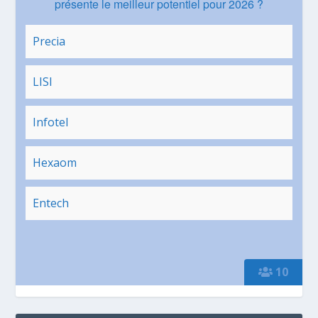
présente le meilleur potentiel pour 2026 ?
Precia
LISI
Infotel
Hexaom
Entech
10