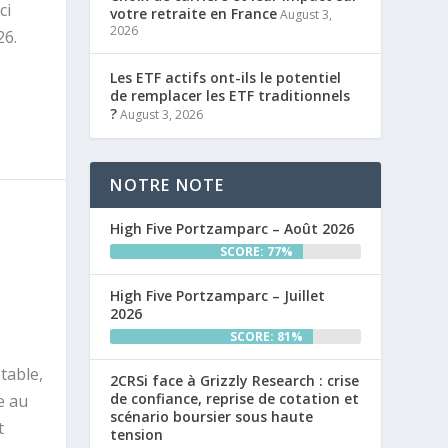
ci
votre retraite en France
August 3,
2026
26.
Les ETF actifs ont-ils le potentiel
de remplacer les ETF traditionnels
?
August 3, 2026
NOTRE NOTE
A
High Five Portzamparc – Août 2026
SCORE: 77%
High Five Portzamparc – Juillet
2026
SCORE: 81%
table,
2CRSi face à Grizzly Research : crise
de confiance, reprise de cotation et
e au
scénario boursier sous haute
t
tension