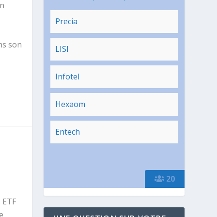
un
Precia
ans son
LISI
Infotel
Hexaom
Entech
20
s ETF
e