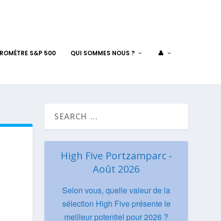
AROMÈTRE S&P 500
QUI SOMMES NOUS ?
👤
High Five Portzamparc -
Août 2026
Selon vous, quelle valeur de la
sélection High Five présente le
meilleur potentiel pour 2026 ?