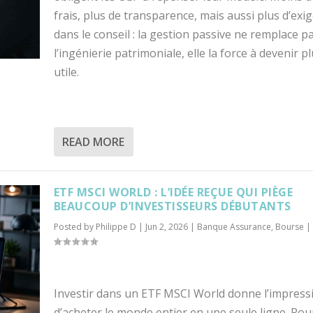
frais, plus de transparence, mais aussi plus d’exi
dans le conseil : la gestion passive ne remplace p
l’ingénierie patrimoniale, elle la force à devenir p
utile.
READ MORE
ETF MSCI WORLD : L’IDÉE REÇUE QUI PIÈGE
BEAUCOUP D’INVESTISSEURS DÉBUTANTS
Posted by
Philippe D
|
Jun 2, 2026
|
Banque Assurance
,
Bourse
|
Investir dans un ETF MSCI World donne l’impress
d’acheter le monde entier en une seule ligne. Pou