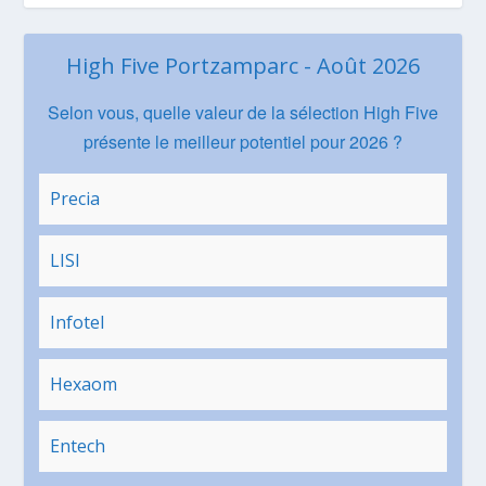
High Five Portzamparc - Août 2026
Selon vous, quelle valeur de la sélection High Five
présente le meilleur potentiel pour 2026 ?
Precia
LISI
Infotel
Hexaom
Entech