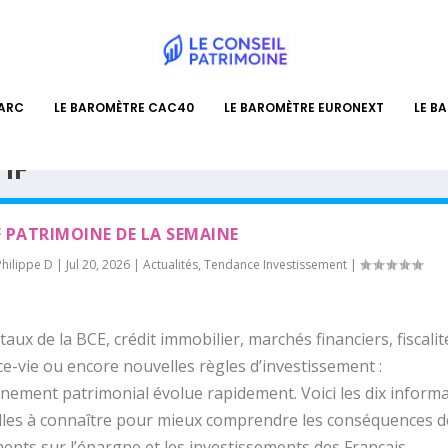
PARC
LE BAROMÈTRE CAC40
LE BAROMÈTRE EURONEXT
LE B
IF
F PATRIMOINE DE LA SEMAINE
Philippe D
|
Jul 20, 2026
|
Actualités
,
Tendance Investissement
|
 taux de la BCE, crédit immobilier, marchés financiers, fiscalit
e-vie ou encore nouvelles règles d’investissement :
nnement patrimonial évolue rapidement. Voici les dix inform
lles à connaître pour mieux comprendre les conséquences d
nts sur l’épargne et les investissements des Français.