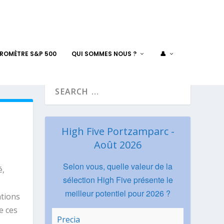
AROMÈTRE S&P 500
QUI SOMMES NOUS ?
👤
High Five Portzamparc -
Août 2026
Selon vous, quelle valeur de la
é,
sélection High Five présente le
meilleur potentiel pour 2026 ?
ations
e ces
Precia