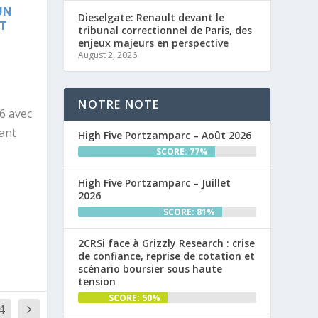
UN
Dieselgate: Renault devant le
T
tribunal correctionnel de Paris, des
enjeux majeurs en perspective
August 2, 2026
NOTRE NOTE
6 avec
ant
High Five Portzamparc – Août 2026
SCORE: 77%
High Five Portzamparc – Juillet
2026
SCORE: 81%
2CRSi face à Grizzly Research : crise
de confiance, reprise de cotation et
scénario boursier sous haute
tension
SCORE: 50%
4