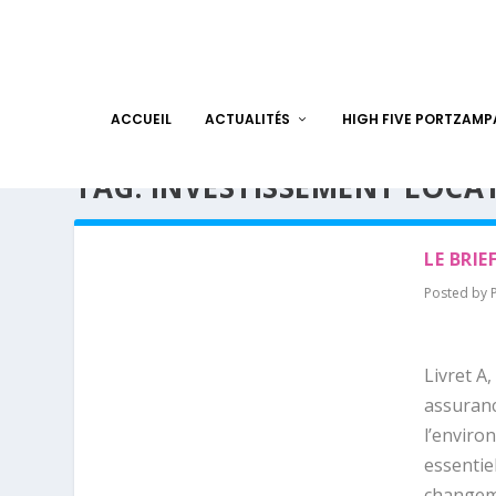
ACCUEIL
ACTUALITÉS
HIGH FIVE PORTZAM
TAG:
INVESTISSEMENT LOCAT
LE BRIE
Posted by
Livret A,
assuranc
l’enviro
essentie
changeme