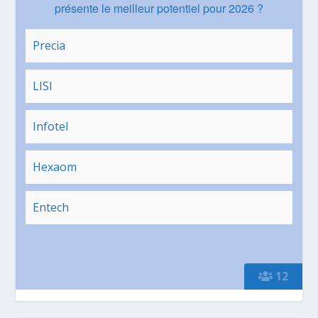
présente le meilleur potentiel pour 2026 ?
Precia
LISI
Infotel
Hexaom
Entech
12