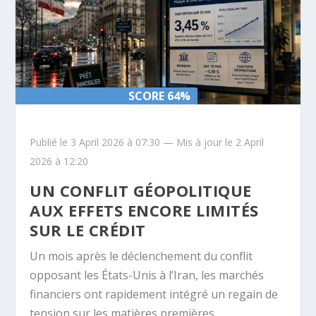
SCORE 64%
SCORE 64%
Publié le 3 April 2026 à 07:30 — Mis à jour le 2 April
2026 à 12:20
UN CONFLIT GÉOPOLITIQUE
AUX EFFETS ENCORE LIMITÉS
SUR LE CRÉDIT
Un mois après le déclenchement du conflit
opposant les États-Unis à l’Iran, les marchés
financiers ont rapidement intégré un regain de
tension sur les matières premières