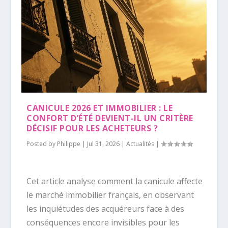
CANICULE 2026 ET IMMOBILIER : LE
CONFORT D’ÉTÉ DEVIENT-IL UN CRITÈRE
DÉCISIF POUR LES ACHETEURS ?
Posted by
Philippe
|
Jul 31, 2026
|
Actualités
|
Cet article analyse comment la canicule affecte
le marché immobilier français, en observant
les inquiétudes des acquéreurs face à des
conséquences encore invisibles pour les