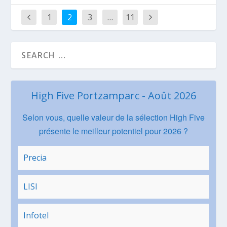
1
2
3
…
11
High Five Portzamparc - Août 2026
Selon vous, quelle valeur de la sélection High Five
présente le meilleur potentiel pour 2026 ?
Precia
LISI
Infotel