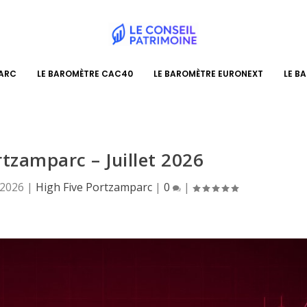
PARC
LE BAROMÈTRE CAC40
LE BAROMÈTRE EURONEXT
LE B
rtzamparc – Juillet 2026
, 2026
|
High Five Portzamparc
|
0
|