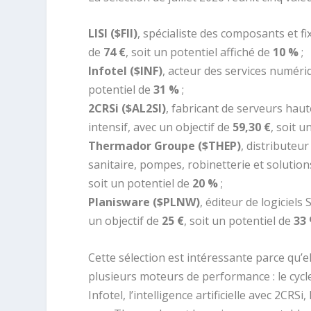
LISI ($FII)
, spécialiste des composants et fi
de
74 €
, soit un potentiel affiché de
10 %
;
Infotel ($INF)
, acteur des services numériq
potentiel de
31 %
;
2CRSi ($AL2SI)
, fabricant de serveurs haute
intensif, avec un objectif de
59,30 €
, soit u
Thermador Groupe ($THEP)
, distributeu
sanitaire, pompes, robinetterie et solutio
soit un potentiel de
20 %
;
Planisware ($PLNW)
, éditeur de logiciels
un objectif de
25 €
, soit un potentiel de
33
Cette sélection est intéressante parce qu’e
plusieurs moteurs de performance : le cyc
Infotel, l’intelligence artificielle avec 2CR