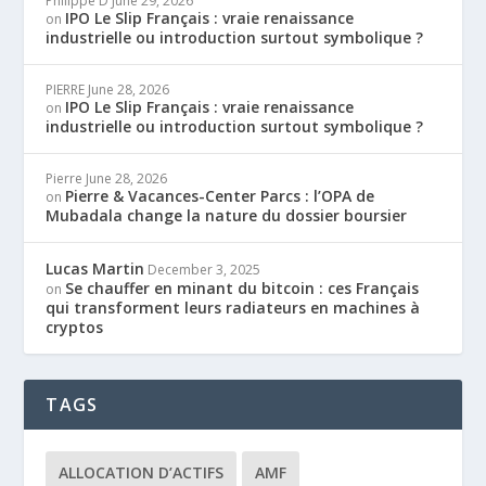
Philippe D
June 29, 2026
IPO Le Slip Français : vraie renaissance
on
industrielle ou introduction surtout symbolique ?
PIERRE
June 28, 2026
IPO Le Slip Français : vraie renaissance
on
industrielle ou introduction surtout symbolique ?
Pierre
June 28, 2026
Pierre & Vacances-Center Parcs : l’OPA de
on
Mubadala change la nature du dossier boursier
Lucas Martin
December 3, 2025
Se chauffer en minant du bitcoin : ces Français
on
qui transforment leurs radiateurs en machines à
cryptos
TAGS
ALLOCATION D’ACTIFS
AMF