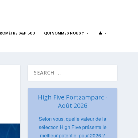
AROMÈTRE S&P 500
QUI SOMMES NOUS ?
👤
High Five Portzamparc -
Août 2026
Selon vous, quelle valeur de la
sélection High Five présente le
meilleur potentiel pour 2026 ?