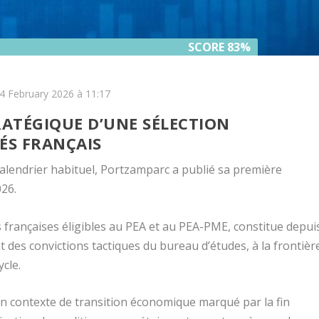
SCORE 83%
SCORE 83%
 4 February 2026 à 11:17
RATÉGIQUE D’UNE SÉLECTION
ÉS FRANÇAIS
alendrier habituel, Portzamparc a publié sa première
026.
s françaises éligibles au PEA et au PEA-PME, constitue depui
des convictions tactiques du bureau d’études, à la frontièr
cle.
 un contexte de transition économique marqué par la fin