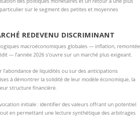
ilisation des politiques monétaires et un retour à une plus
 particulier sur le segment des petites et moyennes
RCHÉ REDEVENU DISCRIMINANT
logiques macroéconomiques globales — inflation, remonté
rédit — l’année 2026 s’ouvre sur un marché plus exigeant.
l’abondance de liquidités ou sur des anticipations
rises à démontrer la solidité de leur modèle économique, la
leur structure financière.
ocation initiale : identifier des valeurs offrant un potentiel
tout en permettant une lecture synthétique des arbitrages