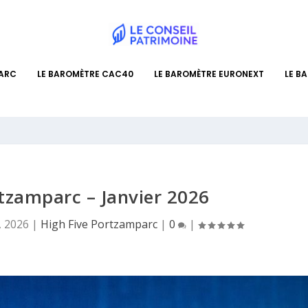
PARC
LE BAROMÈTRE CAC40
LE BAROMÈTRE EURONEXT
LE B
rtzamparc – Janvier 2026
, 2026
|
High Five Portzamparc
|
0
|