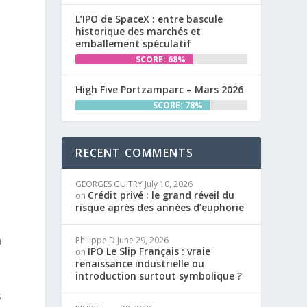
L’IPO de SpaceX : entre bascule
historique des marchés et
emballement spéculatif
SCORE: 68%
High Five Portzamparc – Mars 2026
SCORE: 78%
RECENT COMMENTS
GEORGES GUITRY
July 10, 2026
Crédit privé : le grand réveil du
on
risque après des années d’euphorie
a
Philippe D
June 29, 2026
IPO Le Slip Français : vraie
on
renaissance industrielle ou
introduction surtout symbolique ?
s