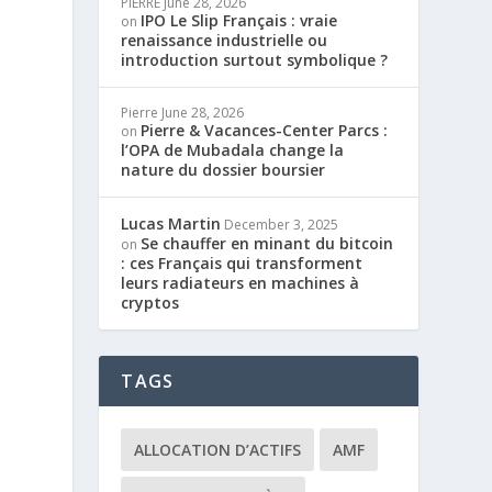
PIERRE
June 28, 2026
IPO Le Slip Français : vraie
on
renaissance industrielle ou
introduction surtout symbolique ?
Pierre
June 28, 2026
Pierre & Vacances-Center Parcs :
on
l’OPA de Mubadala change la
e
nature du dossier boursier
Lucas Martin
December 3, 2025
Se chauffer en minant du bitcoin
on
: ces Français qui transforment
leurs radiateurs en machines à
cryptos
TAGS
ALLOCATION D’ACTIFS
AMF