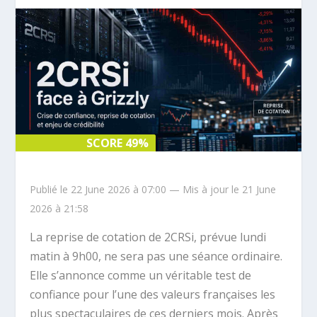
SCORE 49%
SCORE 49%
Publié le 22 June 2026 à 07:00 — Mis à jour le 21 June
2026 à 21:58
La reprise de cotation de 2CRSi, prévue lundi
matin à 9h00, ne sera pas une séance ordinaire.
Elle s’annonce comme un véritable test de
confiance pour l’une des valeurs françaises les
plus spectaculaires de ces derniers mois. Après