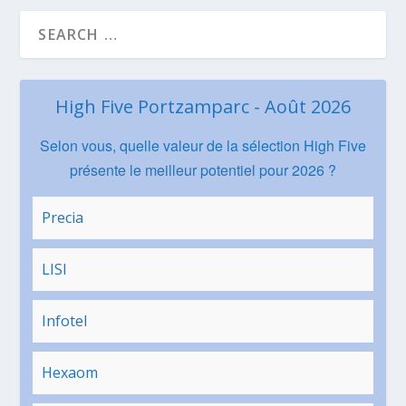
High Five Portzamparc - Août 2026
Selon vous, quelle valeur de la sélection High Five
présente le meilleur potentiel pour 2026 ?
Precia
LISI
Infotel
Hexaom