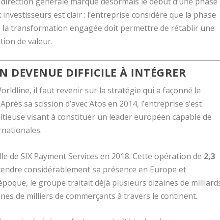
 direction générale marque désormais le début d’une phase
nvestisseurs est clair : l’entreprise considère que la phase
ue la transformation engagée doit permettre de rétablir une
tion de valeur.
N DEVENUE DIFFICILE À INTÉGRER
ldline, il faut revenir sur la stratégie qui a façonné le
Après sa scission d’avec
Atos
en 2014, l’entreprise s’est
itieuse visant à constituer un leader européen capable de
rnationales.
lle de
SIX Payment Services
en 2018. Cette opération de
2,3
étendre considérablement sa présence en Europe et
époque, le groupe traitait déjà plusieurs dizaines de milliard
ines de milliers de commerçants à travers le continent.