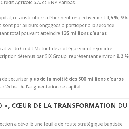
,
Crédit Agricole S.A.
et
BNP Paribas
.
apital, ces institutions détiennent respectivement
9,6 %, 9,5
se sont par ailleurs engagées à participer à la seconde
tant total pouvant atteindre
135 millions d’euros
.
ative du Crédit Mutuel
, devrait également rejoindre
scription détenus par
SIX Group
, représentant environ
9,2 %
à de sécuriser
plus de la moitié des 500 millions d’euros
e d’échec de l’augmentation de capital.
30 », CŒUR DE LA TRANSFORMATION DU
rection a dévoilé une feuille de route stratégique baptisée