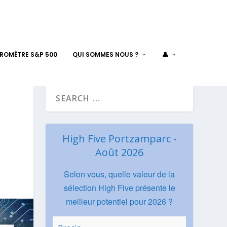
AROMÈTRE S&P 500
QUI SOMMES NOUS ?
👤
High Five Portzamparc -
Août 2026
Selon vous, quelle valeur de la
sélection High Five présente le
meilleur potentiel pour 2026 ?