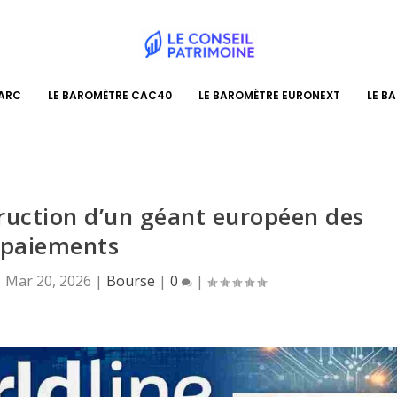
PARC
LE BAROMÈTRE CAC40
LE BAROMÈTRE EURONEXT
LE B
truction d’un géant européen des
paiements
|
Mar 20, 2026
|
Bourse
|
0
|