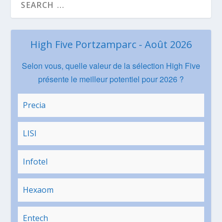
High Five Portzamparc - Août 2026
Selon vous, quelle valeur de la sélection High Five
présente le meilleur potentiel pour 2026 ?
Precia
LISI
Infotel
Hexaom
Entech