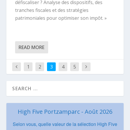
défiscaliser ? Analyse des dispositifs, des
tranches fiscales et des stratégies
patrimoniales pour optimiser son impôt. »
READ MORE
1
2
3
4
5
High Five Portzamparc - Août 2026
Selon vous, quelle valeur de la sélection High Five