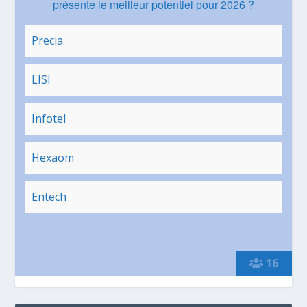
présente le meilleur potentiel pour 2026 ?
Precia
LISI
Infotel
Hexaom
Entech
16