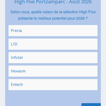
High Five Portzamparc - Août 2026
Selon vous, quelle valeur de la sélection High Five
présente le meilleur potentiel pour 2026 ?
Precia
LISI
Infotel
Hexaom
Entech