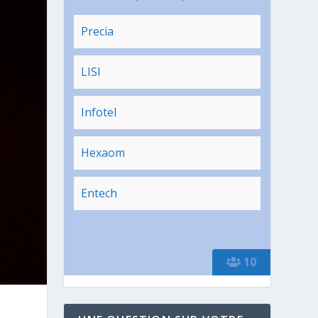
Precia
LISI
Infotel
Hexaom
Entech
10