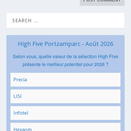
High Five Portzamparc - Août 2026
Selon vous, quelle valeur de la sélection High Five
présente le meilleur potentiel pour 2026 ?
Precia
LISI
Infotel
Hexaom