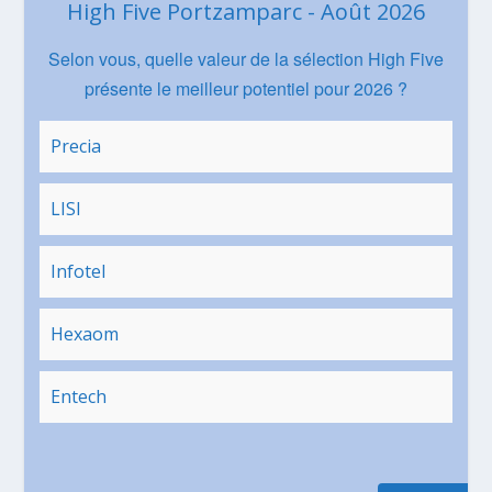
High Five Portzamparc - Août 2026
Selon vous, quelle valeur de la sélection High Five
présente le meilleur potentiel pour 2026 ?
Precia
LISI
Infotel
Hexaom
Entech