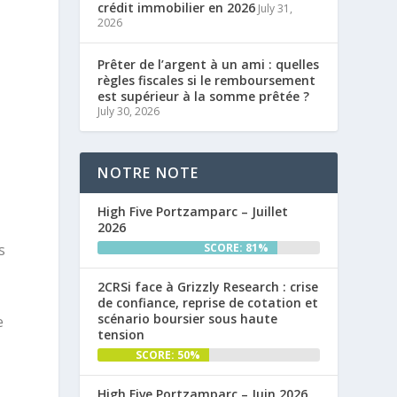
crédit immobilier en 2026
July 31,
2026
Prêter de l’argent à un ami : quelles
règles fiscales si le remboursement
est supérieur à la somme prêtée ?
July 30, 2026
NOTRE NOTE
.
High Five Portzamparc – Juillet
2026
SCORE: 81%
s
2CRSi face à Grizzly Research : crise
de confiance, reprise de cotation et
scénario boursier sous haute
e
tension
SCORE: 50%
High Five Portzamparc – Juin 2026