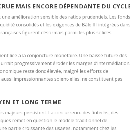
CCRUE MAIS ENCORE DÉPENDANTE DU CYCL
 une amélioration sensible des ratios prudentiels. Les fond
quidité consolidés et les exigences de Bâle III intégrées dan
françaises figurent désormais parmi les plus solides
ent liée à la conjoncture monétaire. Une baisse future des
urrait progressivement éroder les marges d’intermédiation
nomique reste donc élevée, malgré les efforts de
, aussi impressionnantes soient-elles, ne constituent pas
OYEN ET LONG TERME
éfis majeurs persistent. La concurrence des fintechs, des
ques remet en question le modèle traditionnel de
 une partie croissante des usages, notamment chez les