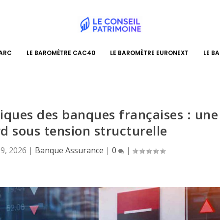
PARC
LE BAROMÈTRE CAC40
LE BAROMÈTRE EURONEXT
LE B
iques des banques françaises : une
rd sous tension structurelle
 9, 2026
|
Banque Assurance
|
0
|