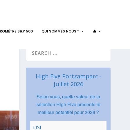
AROMÈTRE S&P 500
QUI SOMMES NOUS ?
👤
High Five Portzamparc -
Juillet 2026
Selon vous, quelle valeur de la
sélection High Five présente le
meilleur potentiel pour 2026 ?
LISI