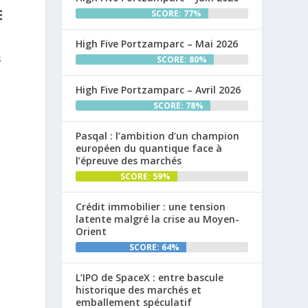
E
SCORE: 77%
s
High Five Portzamparc – Mai 2026
s
SCORE: 80%
High Five Portzamparc – Avril 2026
SCORE: 78%
Pasqal : l’ambition d’un champion
européen du quantique face à
.
l’épreuve des marchés
SCORE: 59%
Crédit immobilier : une tension
latente malgré la crise au Moyen-
Orient
SCORE: 64%
L’IPO de SpaceX : entre bascule
historique des marchés et
emballement spéculatif