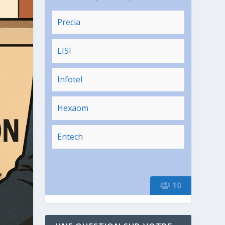
Precia
LISI
Infotel
Hexaom
Entech
10