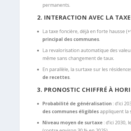
permanents.
2. INTERACTION AVEC LA TAX
La taxe foncière, déjà en forte hausse 
principal des communes
.
La revalorisation automatique des valeurs
même sans changement de taux.
En parallèle, la surtaxe sur les résiden
de recettes
.
3. PRONOSTIC CHIFFRÉ À HOR
Probabilité de généralisation
: d’ici 2
des communes éligibles
appliquent la 
Niveau moyen de surtaxe
: d’ici 2030,
(contre environ 30 % en 2025).