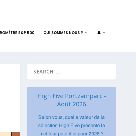
AROMÈTRE S&P 500
QUI SOMMES NOUS ?
👤
e
High Five Portzamparc -
Août 2026
Selon vous, quelle valeur de la
sélection High Five présente le
meilleur potentiel pour 2026 ?