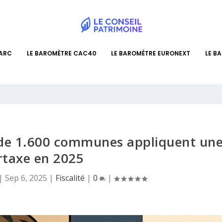
PARC
LE BAROMÈTRE CAC40
LE BAROMÈTRE EURONEXT
LE B
s de 1.600 communes appliquent un
rtaxe en 2025
|
Sep 6, 2025
|
Fiscalité
|
0
|