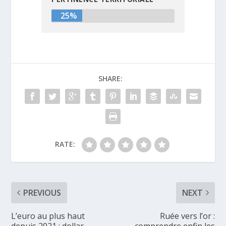
25%
SHARE:
RATE:
PREVIOUS
NEXT
L’euro au plus haut
Ruée vers l’or :
depuis 2021 : dollar
comprendre enfin les