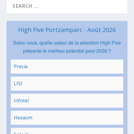
High Five Portzamparc - Août 2026
Selon vous, quelle valeur de la sélection High Five
présente le meilleur potentiel pour 2026 ?
Precia
LISI
Infotel
Hexaom