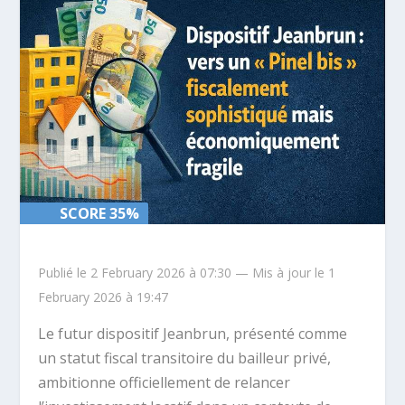
SCORE 35%
SCORE 35%
Publié le 2 February 2026 à 07:30 — Mis à jour le 1
February 2026 à 19:47
Le futur dispositif Jeanbrun, présenté comme
un statut fiscal transitoire du bailleur privé,
ambitionne officiellement de relancer