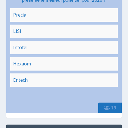
Precia
LISI
Infotel
Hexaom
Entech
19