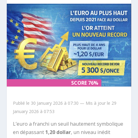
SCORE 76%
SCORE 76%
Publié le 30 January 2026 à 07:30 — Mis à jour le 29
January 2026 à 07:53
L’euro a franchi un seuil hautement symbolique
en dépassant
1,20 dollar
, un niveau inédit