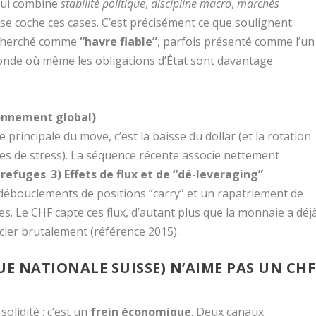
 qui combine
stabilité politique
,
discipline macro
,
marchés
sse coche ces cases. C’est précisément ce que soulignent
recherché comme
“havre fiable”
, parfois présenté comme l’un
onde où même les obligations d’État sont davantage
ionnement global)
 principale du move, c’est la baisse du dollar (et la rotation
ases de stress). La séquence récente associe nettement
 refuges
.
3) Effets de flux et de “dé-leveraging”
ébouclements de positions “carry” et un rapatriement de
es. Le CHF capte ces flux, d’autant plus que la monnaie a déj
cier brutalement (référence 2015).
QUE NATIONALE SUISSE) N’AIME PAS UN CHF
olidité : c’est un
frein économique
. Deux canaux