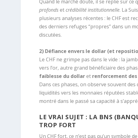
Quand le marché doute, il se replie sur ce
profonds
et
crédibilité institutionnelle
. La Sui
plusieurs analyses récentes : le CHF est 
des derniers refuges “propres” dans un m
discutées.
2) Défiance envers le dollar (et reposit
Le CHF ne grimpe pas dans le vide : la jambe
vers l’or, autre grand bénéficiaire des ph
faiblesse du dollar
et
renforcement des
Dans ces phases, on observe souvent des d
liquidités vers les monnaies réputées stabl
montré dans le passé sa capacité à s’appré
LE VRAI SUJET : LA BNS (BAN
TROP FORT
Un CHF fort, ce n’est pas qu’un symbole de s