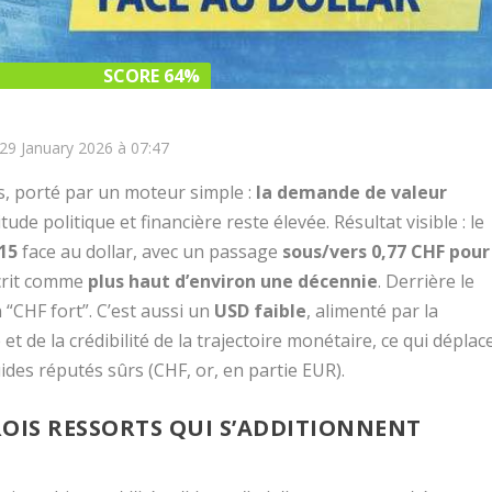
SCORE 64%
SCORE 64%
 29 January 2026 à 07:47
s, porté par un moteur simple :
la demande de valeur
de politique et financière reste élevée. Résultat visible : le
15
face au dollar, avec un passage
sous/vers 0,77 CHF pour
écrit comme
plus haut d’environ une décennie
. Derrière le
 “CHF fort”. C’est aussi un
USD faible
, alimenté par la
et de la crédibilité de la trajectoire monétaire, ce qui déplac
ides réputés sûrs (CHF, or, en partie EUR).
ROIS RESSORTS QUI S’ADDITIONNENT