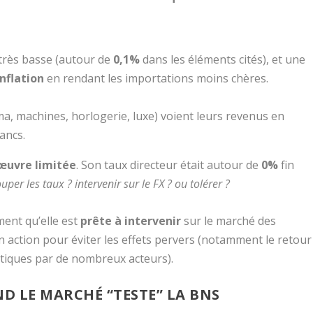
n très basse (autour de
0,1%
dans les éléments cités), et une
nflation
en rendant les importations moins chères.
ma, machines, horlogerie, luxe) voient leurs revenus en
rancs.
uvre limitée
. Son taux directeur était autour de
0%
fin
uper les taux ? intervenir sur le FX ? ou tolérer ?
ment qu’elle est
prête à intervenir
sur le marché des
n action pour éviter les effets pervers (notamment le retour
tiques par de nombreux acteurs).
ND LE MARCHÉ “TESTE” LA BNS