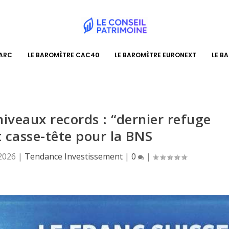
PARC
LE BAROMÈTRE CAC40
LE BAROMÈTRE EURONEXT
LE B
niveaux records : “dernier refuge
t casse-tête pour la BNS
 2026
|
Tendance Investissement
|
0
|