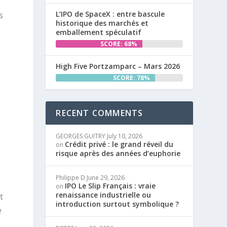
L’IPO de SpaceX : entre bascule
s
historique des marchés et
emballement spéculatif
SCORE: 68%
High Five Portzamparc – Mars 2026
SCORE: 78%
RECENT COMMENTS
E
GEORGES GUITRY
July 10, 2026
Crédit privé : le grand réveil du
on
risque après des années d’euphorie
Philippe D
June 29, 2026
IPO Le Slip Français : vraie
on
renaissance industrielle ou
t
introduction surtout symbolique ?
e