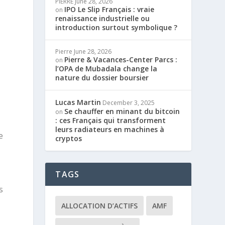
PIERRE
June 28, 2026
IPO Le Slip Français : vraie
on
renaissance industrielle ou
introduction surtout symbolique ?
Pierre
June 28, 2026
Pierre & Vacances-Center Parcs :
on
l’OPA de Mubadala change la
nature du dossier boursier
Lucas Martin
December 3, 2025
Se chauffer en minant du bitcoin
on
: ces Français qui transforment
leurs radiateurs en machines à
e
cryptos
TAGS
s
ALLOCATION D’ACTIFS
AMF