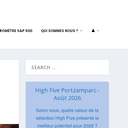
AROMÈTRE S&P 500
QUI SOMMES NOUS ?
👤
High Five Portzamparc -
Août 2026
Selon vous, quelle valeur de la
sélection High Five présente le
meilleur potentiel pour 2026 ?