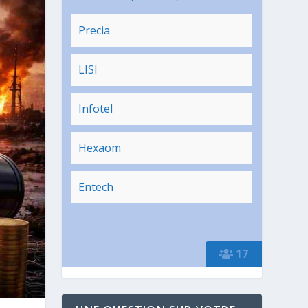
Precia
LISI
Infotel
Hexaom
Entech
17