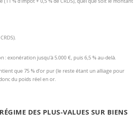
te (11 % d’impôt + 0,5 % de CRDS), quel que soit le montant
 CRDS).
 : exonération jusqu’à 5.000 €, puis 6,5 % au-delà.
tient que 75 % d’or pur (le reste étant un alliage pour
donc du poids réel en or.
 RÉGIME DES PLUS-VALUES SUR BIENS