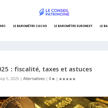
PARC
LE BAROMÈTRE CAC40
LE BAROMÈTRE EURONEXT
LE B
5 : fiscalité, taxes et astuces
Sep 5, 2025
|
Alternatives
|
0
|