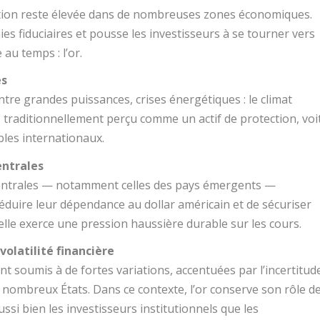
lation reste élevée dans de nombreuses zones économiques.
es fiduciaires et pousse les investisseurs à se tourner vers
 au temps : l’or.
es
tre grandes puissances, crises énergétiques : le climat
r, traditionnellement perçu comme un actif de protection, voi
les internationaux.
entrales
centrales — notamment celles des pays émergents —
réduire leur dépendance au dollar américain et de sécuriser
elle exerce une pression haussière durable sur les cours.
volatilité financière
nt soumis à de fortes variations, accentuées par l’incertitud
 nombreux États. Dans ce contexte, l’or conserve son rôle d
ssi bien les investisseurs institutionnels que les