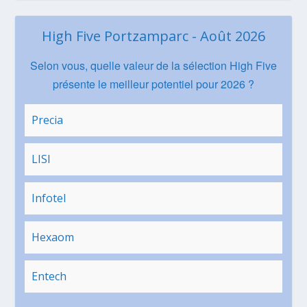
High Five Portzamparc - Août 2026
Selon vous, quelle valeur de la sélection High Five
présente le meilleur potentiel pour 2026 ?
Precia
LISI
Infotel
Hexaom
Entech