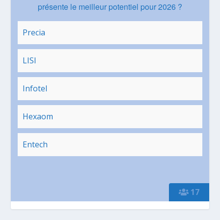
présente le meilleur potentiel pour 2026 ?
Precia
LISI
Infotel
Hexaom
Entech
17