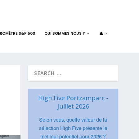
AROMÈTRE S&P 500
QUI SOMMES NOUS ?
👤
e
High Five Portzamparc -
Juillet 2026
Selon vous, quelle valeur de la
sélection High Five présente le
meilleur potentiel pour 2026 ?