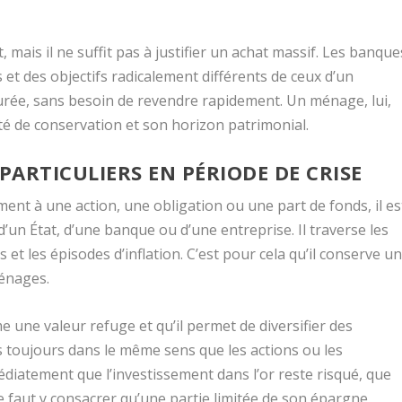
 mais il ne suffit pas à justifier un achat massif. Les banque
 et des objectifs radicalement différents de ceux d’un
 durée, sans besoin de revendre rapidement. Un ménage, lui,
urité de conservation et son horizon patrimonial.
PARTICULIERS EN PÉRIODE DE CRISE
rement à une action, une obligation ou une part de fonds, il es
d’un État, d’une banque ou d’une entreprise. Il traverse les
 et les épisodes d’inflation. C’est pour cela qu’il conserve u
ménages.
 une valeur refuge et qu’il permet de diversifier des
 toujours dans le même sens que les actions ou les
édiatement que l’investissement dans l’or reste risqué, que
ne faut y consacrer qu’une partie limitée de son épargne.