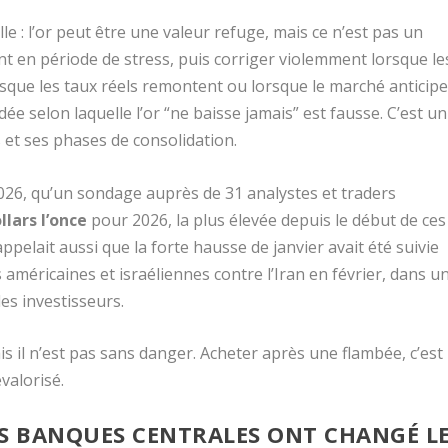
: l’or peut être une valeur refuge, mais ce n’est pas un
nt en période de stress, puis corriger violemment lorsque le
rsque les taux réels remontent ou lorsque le marché anticip
dée selon laquelle l’or “ne baisse jamais” est fausse. C’est un
ès et ses phases de consolidation.
2026, qu’un sondage auprès de 31 analystes et traders
llars l’once
pour 2026, la plus élevée depuis le début de ces
pelait aussi que la forte hausse de janvier avait été suivie
 américaines et israéliennes contre l’Iran en février, dans u
es investisseurs.
s il n’est pas sans danger. Acheter après une flambée, c’est
evalorisé.
ES BANQUES CENTRALES ONT CHANGÉ L