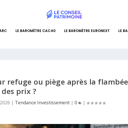
PARC
LE BAROMÈTRE CAC40
LE BAROMÈTRE EURONEXT
LE B
eur refuge ou piège après la flambé
des prix ?
 2026
|
Tendance Investissement
|
0
|