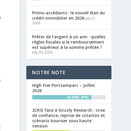
Primo-accédants : le nouvel élan du
s
crédit immobilier en 2026
July 31,
2026
e
Prêter de l’argent à un ami : quelles
règles fiscales si le remboursement
est supérieur à la somme prêtée ?
July 30, 2026
NOTRE NOTE
n
High Five Portzamparc – Juillet
2026
SCORE: 81%
2CRSi face à Grizzly Research : crise
de confiance, reprise de cotation et
scénario boursier sous haute
E
tension