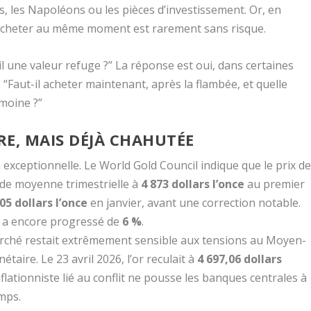
ts, les Napoléons ou les pièces d’investissement. Or, en
t acheter au même moment est rarement sans risque.
-il une valeur refuge ?” La réponse est oui, dans certaines
: “Faut-il acheter maintenant, après la flambée, et quelle
imoine ?”
E, MAIS DÉJÀ CHAHUTÉE
exceptionnelle. Le World Gold Council indique que le prix d
de moyenne trimestrielle à
4 873 dollars l’once
au premier
05 dollars l’once
en janvier, avant une correction notable.
’or a encore progressé de
6 %
.
marché restait extrêmement sensible aux tensions au Moyen-
taire. Le 23 avril 2026, l’or reculait à
4 697,06 dollars
nflationniste lié au conflit ne pousse les banques centrales à
mps.