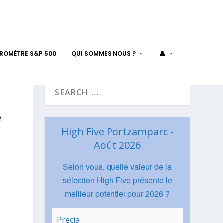
AROMÈTRE S&P 500
QUI SOMMES NOUS ?
👤
e
High Five Portzamparc -
Août 2026
Selon vous, quelle valeur de la
sélection High Five présente le
meilleur potentiel pour 2026 ?
Precia