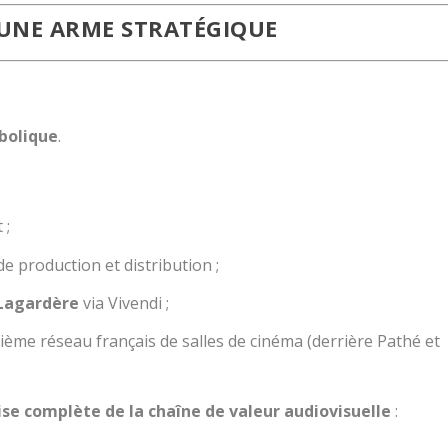
 UNE ARME STRATÉGIQUE
bolique
.
 ;
e production et distribution ;
Lagardère
via Vivendi ;
isième réseau français de salles de cinéma (derrière Pathé et
ise complète de la chaîne de valeur audiovisuelle
: