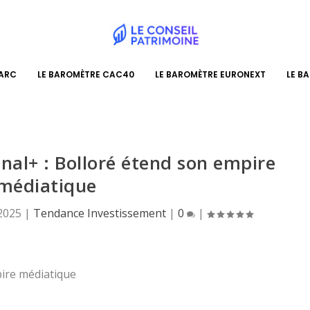
PARC
LE BAROMÈTRE CAC40
LE BAROMÈTRE EURONEXT
LE B
nal+ : Bolloré étend son empire
médiatique
 2025
|
Tendance Investissement
|
0
|