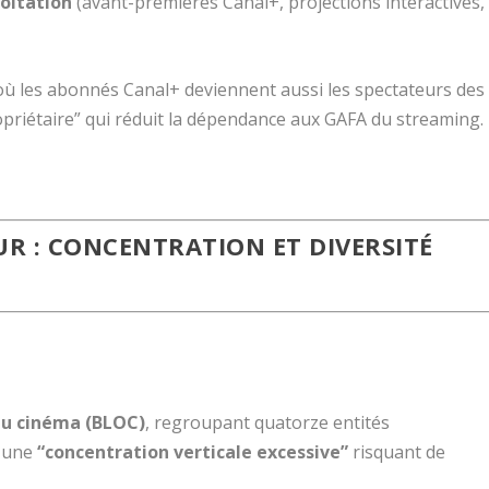
loitation
(avant-premières Canal+, projections interactives,
 où les abonnés Canal+ deviennent aussi les spectateurs des
riétaire” qui réduit la dépendance aux GAFA du streaming.
UR : CONCENTRATION ET DIVERSITÉ
 du cinéma (BLOC)
, regroupant quatorze entités
é une
“concentration verticale excessive”
risquant de