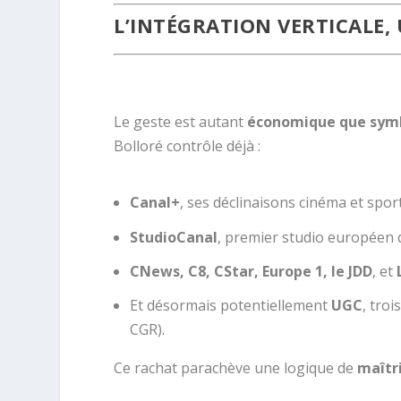
L’INTÉGRATION VERTICALE,
.Rachat UGC Canal+ Bolloré
Le geste est autant
économique que sym
Bolloré contrôle déjà :
Canal+
, ses déclinaisons cinéma et sport
StudioCanal
, premier studio européen d
CNews, C8, CStar, Europe 1, le JDD
, et
Et désormais potentiellement
UGC
, tro
CGR).
Ce rachat parachève une logique de
maîtr