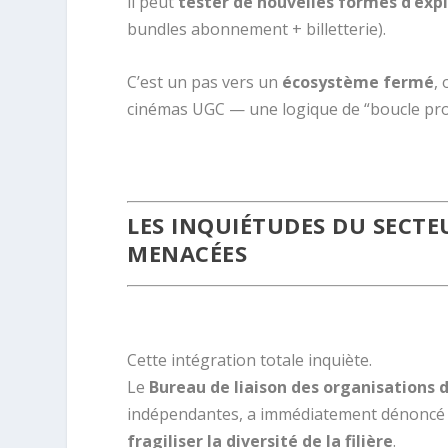
il peut
tester de nouvelles formes d’exp
bundles abonnement + billetterie).
C’est un pas vers un
écosystème fermé
,
cinémas UGC — une logique de “boucle prop
.
LES INQUIÉTUDES DU SECTE
MENACÉES
.
Cette intégration totale inquiète.
Le
Bureau de liaison des organisations
indépendantes, a immédiatement dénonc
fragiliser la diversité de la filière
.