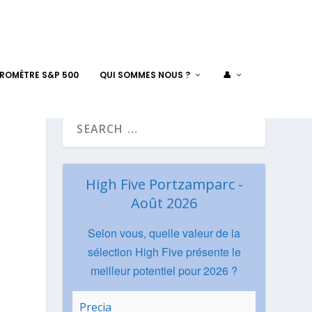
AROMÈTRE S&P 500
QUI SOMMES NOUS ?
👤
High Five Portzamparc -
Août 2026
Selon vous, quelle valeur de la
sélection High Five présente le
meilleur potentiel pour 2026 ?
Precia