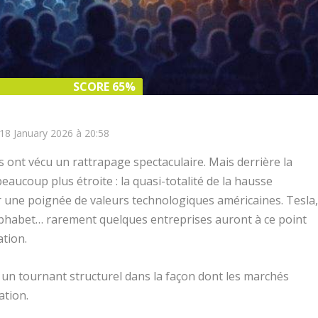
SCORE 65%
SCORE 65%
 18 January 2026 à 20:58
 ont vécu un rattrapage spectaculaire. Mais derrière la
aucoup plus étroite : la quasi-totalité de la hausse
 une poignée de valeurs technologiques américaines. Tesla
lphabet… rarement quelques entreprises auront à ce point
ation.
un tournant structurel dans la façon dont les marchés
ation.