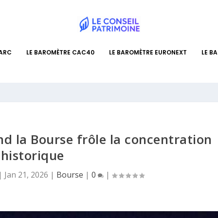
PARC
LE BAROMÈTRE CAC40
LE BAROMÈTRE EURONEXT
LE B
nd la Bourse frôle la concentration
historique
|
Jan 21, 2026
|
Bourse
|
0
|