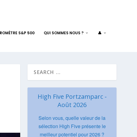
AROMÈTRE S&P 500
QUI SOMMES NOUS ?
👤
High Five Portzamparc -
Août 2026
Selon vous, quelle valeur de la
sélection High Five présente le
meilleur potentiel pour 2026 ?