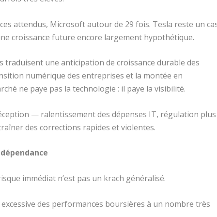
ices attendus, Microsoft autour de 29 fois. Tesla reste un ca
 une croissance future encore largement hypothétique.
ls traduisent une anticipation de croissance durable des
ransition numérique des entreprises et la montée en
hé ne paye pas la technologie : il paye la visibilité.
e déception — ralentissement des dépenses IT, régulation plus
îner des corrections rapides et violentes.
la dépendance
risque immédiat n’est pas un krach généralisé.
e excessive des performances boursières à un nombre très