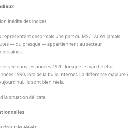
ndiaux
on inédite des indices.
es représentent désormais une part du MSCI ACWI jamais
outes — ou presque — appartiennent au secteur
méricaines.
servée dans les années 1970, lorsque le marché était
années 1990, lors de la bulle Internet. La différence majeure 
ujourd’hui, ils sont bien réels.
 la situation délicate.
ationnelles
arfois très élevés.