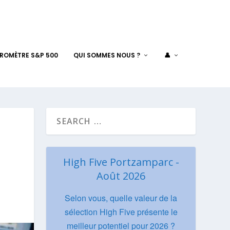
AROMÈTRE S&P 500
QUI SOMMES NOUS ?
👤
High Five Portzamparc -
Août 2026
Selon vous, quelle valeur de la
sélection High Five présente le
meilleur potentiel pour 2026 ?