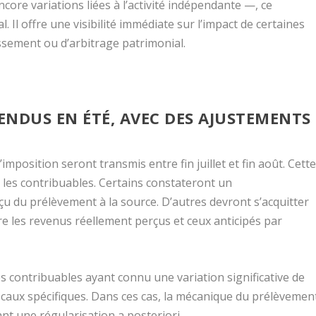
encore variations liées à l’activité indépendante —, ce
l. Il offre une visibilité immédiate sur l’impact de certaines
ssement ou d’arbitrage patrimonial.
TENDUS EN ÉTÉ, AVEC DES AJUSTEMENTS
d’imposition seront transmis entre fin juillet et fin août. Cett
les contribuables. Certains constateront un
u du prélèvement à la source. D’autres devront s’acquitter
e les revenus réellement perçus et ceux anticipés par
contribuables ayant connu une variation significative de
iscaux spécifiques. Dans ces cas, la mécanique du prélèvemen
ant une régularisation a posteriori.