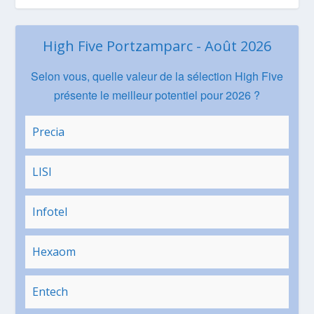
High Five Portzamparc - Août 2026
Selon vous, quelle valeur de la sélection High Five
présente le meilleur potentiel pour 2026 ?
Precia
LISI
Infotel
Hexaom
Entech