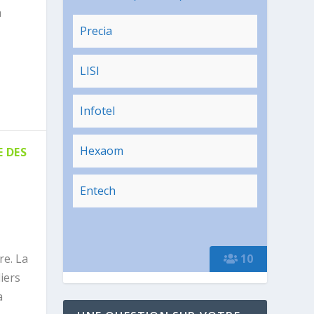
a
Precia
LISI
Infotel
Hexaom
E DES
Entech
re. La
10
iers
a