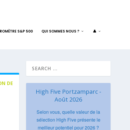
AROMÈTRE S&P 500
QUI SOMMES NOUS ?
👤
ON DE
High Five Portzamparc -
Août 2026
Selon vous, quelle valeur de la
sélection High Five présente le
meilleur potentiel pour 2026 ?