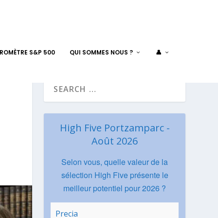
AROMÈTRE S&P 500
QUI SOMMES NOUS ?
👤
High Five Portzamparc -
Août 2026
Selon vous, quelle valeur de la
sélection High Five présente le
meilleur potentiel pour 2026 ?
Precia