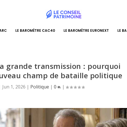
PARC
LE BAROMÈTRE CAC40
LE BAROMÈTRE EURONEXT
LE B
 la grande transmission : pourquoi
ouveau champ de bataille politique
|
Jun 1, 2026
|
Politique
|
0
|