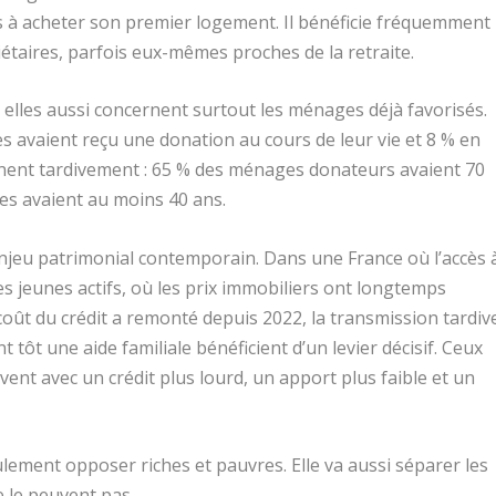
ns à acheter son premier logement. Il bénéficie fréquemment
riétaires, parfois eux-mêmes proches de la retraite.
 elles aussi concernent surtout les ménages déjà favorisés.
s avaient reçu une donation au cours de leur vie et 8 % en
nnent tardivement : 65 % des ménages donateurs avaient 70
es avaient au moins 40 ans.
njeu patrimonial contemporain. Dans une France où l’accès 
les jeunes actifs, où les prix immobiliers ont longtemps
coût du crédit a remonté depuis 2022, la transmission tardiv
t tôt une aide familiale bénéficient d’un levier décisif. Ceux
vent avec un crédit plus lourd, un apport plus faible et un
ement opposer riches et pauvres. Elle va aussi séparer les
ne le peuvent pas.