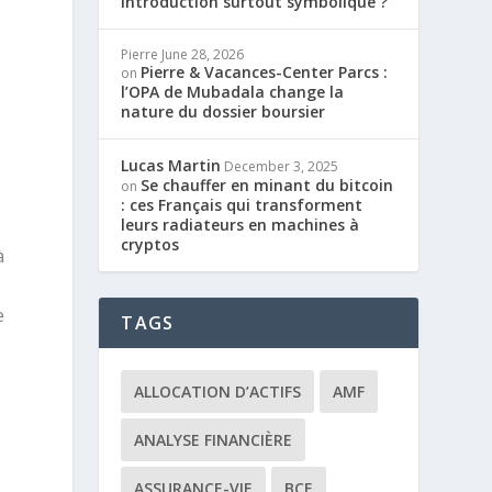
introduction surtout symbolique ?
Pierre
June 28, 2026
Pierre & Vacances-Center Parcs :
on
l’OPA de Mubadala change la
nature du dossier boursier
Lucas Martin
December 3, 2025
Se chauffer en minant du bitcoin
on
: ces Français qui transforment
leurs radiateurs en machines à
cryptos
à
e
TAGS
ALLOCATION D’ACTIFS
AMF
ANALYSE FINANCIÈRE
ASSURANCE-VIE
BCE