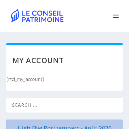
MY ACCOUNT
[rtcl_my_account]
High Five Portzamparc - Août 2026