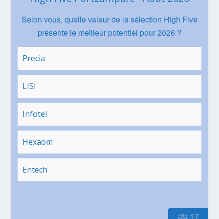
Selon vous, quelle valeur de la sélection High Five
présente le meilleur potentiel pour 2026 ?
Precia
LISI
Infotel
Hexaom
Entech
17