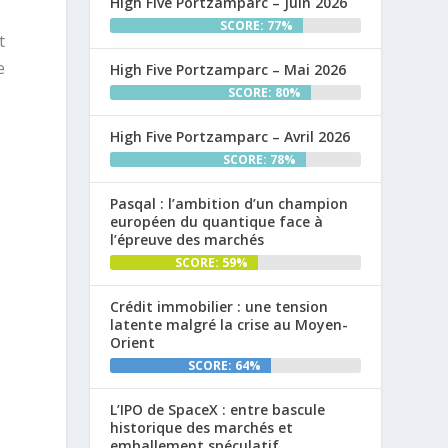
High Five Portzamparc – Juin 2026
SCORE: 77%
t
e
High Five Portzamparc – Mai 2026
SCORE: 80%
High Five Portzamparc – Avril 2026
SCORE: 78%
Pasqal : l’ambition d’un champion
européen du quantique face à
l’épreuve des marchés
SCORE: 59%
Crédit immobilier : une tension
latente malgré la crise au Moyen-
Orient
SCORE: 64%
L’IPO de SpaceX : entre bascule
historique des marchés et
emballement spéculatif