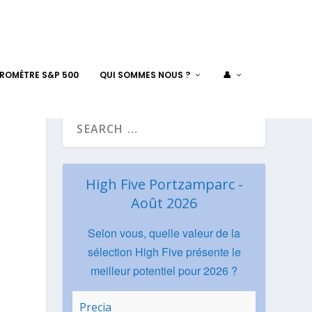
AROMÈTRE S&P 500
QUI SOMMES NOUS ?
👤
High Five Portzamparc -
Août 2026
Selon vous, quelle valeur de la
sélection High Five présente le
meilleur potentiel pour 2026 ?
Precia