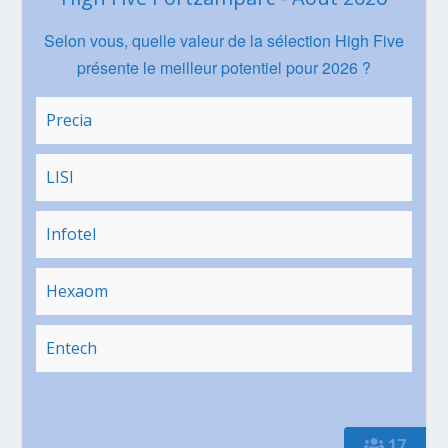
Selon vous, quelle valeur de la sélection High Five
présente le meilleur potentiel pour 2026 ?
Precia
LISI
Infotel
Hexaom
Entech
17