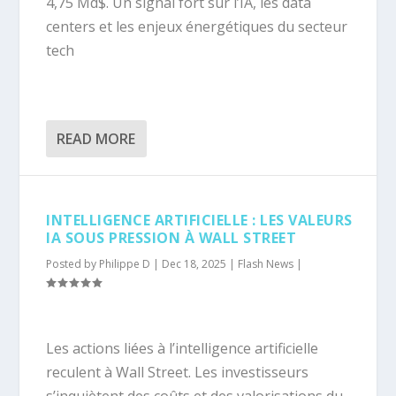
4,75 Md$. Un signal fort sur l’IA, les data
centers et les enjeux énergétiques du secteur
tech
READ MORE
INTELLIGENCE ARTIFICIELLE : LES VALEURS
IA SOUS PRESSION À WALL STREET
Posted by
Philippe D
|
Dec 18, 2025
|
Flash News
|
Les actions liées à l’intelligence artificielle
reculent à Wall Street. Les investisseurs
s’inquiètent des coûts et des valorisations du