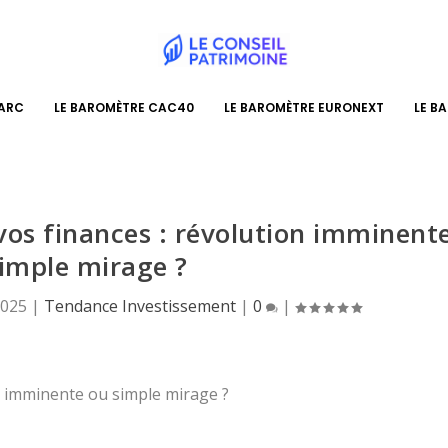
PARC
LE BAROMÈTRE CAC40
LE BAROMÈTRE EURONEXT
LE B
vos finances : révolution imminent
imple mirage ?
2025
|
Tendance Investissement
|
0
|