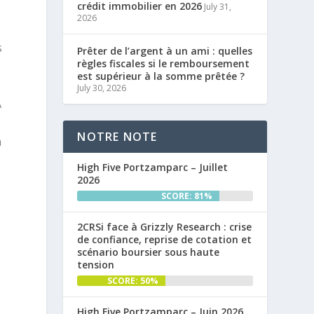
crédit immobilier en 2026
July 31,
2026
s
Prêter de l’argent à un ami : quelles
règles fiscales si le remboursement
est supérieur à la somme prêtée ?
July 30, 2026
A
NOTRE NOTE
m
High Five Portzamparc – Juillet
2026
SCORE: 81%
2CRSi face à Grizzly Research : crise
de confiance, reprise de cotation et
scénario boursier sous haute
tension
SCORE: 50%
High Five Portzamparc – Juin 2026