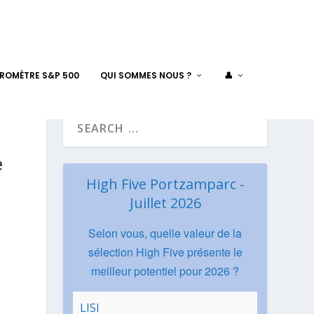
AROMÈTRE S&P 500
QUI SOMMES NOUS ?
👤
e
High Five Portzamparc -
Juillet 2026
Selon vous, quelle valeur de la
sélection High Five présente le
meilleur potentiel pour 2026 ?
LISI