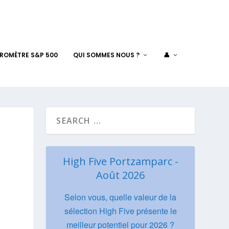
AROMÈTRE S&P 500
QUI SOMMES NOUS ?
👤
High Five Portzamparc -
Août 2026
Selon vous, quelle valeur de la
sélection High Five présente le
meilleur potentiel pour 2026 ?