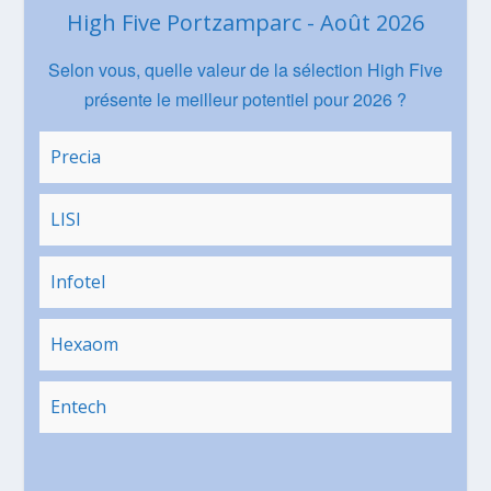
High Five Portzamparc - Août 2026
Selon vous, quelle valeur de la sélection High Five
présente le meilleur potentiel pour 2026 ?
Precia
LISI
Infotel
Hexaom
Entech