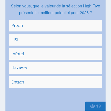
Selon vous, quelle valeur de la sélection High Five
présente le meilleur potentiel pour 2026 ?
Precia
LISI
Infotel
Hexaom
Entech
19