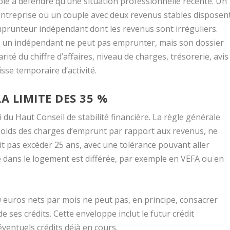
ple à défendre qu’une situation professionnelle récente. Un
 entreprise ou un couple avec deux revenus stables disposen
mprunteur indépendant dont les revenus sont irréguliers.
u un indépendant ne peut pas emprunter, mais son dossier
ité du chiffre d’affaires, niveau de charges, trésorerie, avis
sse temporaire d’activité.
A LIMITE DES 35 %
 du Haut Conseil de stabilité financière. La règle générale
e poids des charges d’emprunt par rapport aux revenus, ne
it pas excéder 25 ans, avec une tolérance pouvant aller
ée dans le logement est différée, par exemple en VEFA ou en
euros nets par mois ne peut pas, en principe, consacrer
 ses crédits. Cette enveloppe inclut le futur crédit
ventuels crédits déjà en cours.