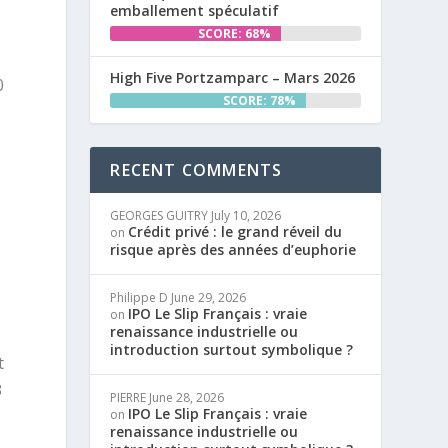
emballement spéculatif
SCORE: 68%
High Five Portzamparc – Mars 2026
0
SCORE: 78%
RECENT COMMENTS
GEORGES GUITRY
July 10, 2026
Crédit privé : le grand réveil du
on
risque après des années d’euphorie
Philippe D
June 29, 2026
IPO Le Slip Français : vraie
on
renaissance industrielle ou
introduction surtout symbolique ?
t
3
PIERRE
June 28, 2026
IPO Le Slip Français : vraie
on
renaissance industrielle ou