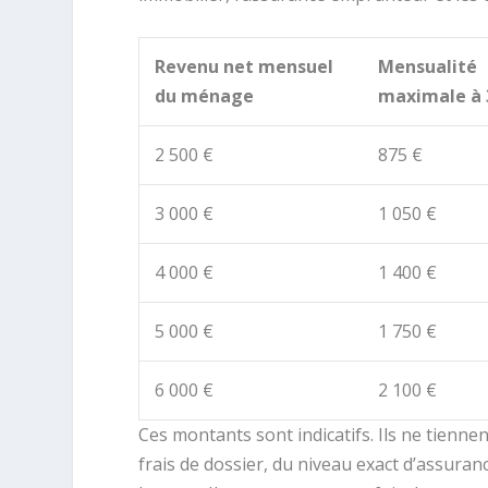
Revenu net mensuel
Mensualité
du ménage
maximale à 
2 500 €
875 €
3 000 €
1 050 €
4 000 €
1 400 €
5 000 €
1 750 €
6 000 €
2 100 €
Ces montants sont indicatifs. Ils ne tiennen
frais de dossier, du niveau exact d’assuran