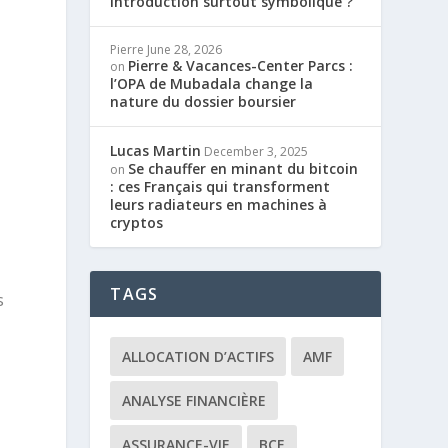
introduction surtout symbolique ?
Pierre
June 28, 2026
Pierre & Vacances-Center Parcs :
on
l’OPA de Mubadala change la
nature du dossier boursier
Lucas Martin
December 3, 2025
Se chauffer en minant du bitcoin
on
: ces Français qui transforment
leurs radiateurs en machines à
cryptos
TAGS
s
ALLOCATION D’ACTIFS
AMF
ANALYSE FINANCIÈRE
ASSURANCE-VIE
BCE