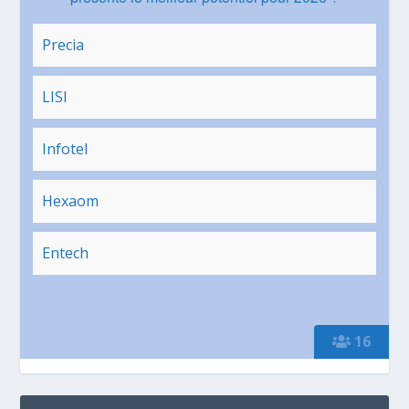
Precia
LISI
Infotel
Hexaom
Entech
16